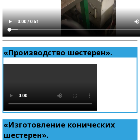
«Производство шестерен».
«Изготовление конических
шестерен».