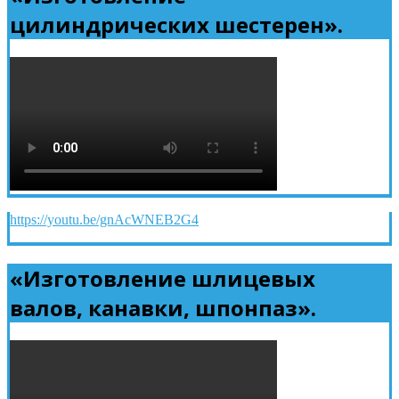
цилиндрических шестерен».
https://youtu.be/gnAcWNEB2G4
«Изготовление шлицевых
валов, канавки, шпонпаз».