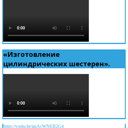
«Изготовление
цилиндрических шестерен».
https://youtu.be/gnAcWNEB2G4