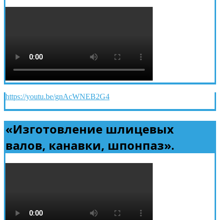
https://youtu.be/gnAcWNEB2G4
«Изготовление шлицевых
валов, канавки, шпонпаз».