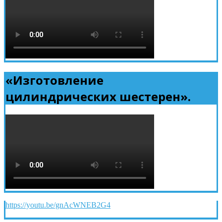
«Изготовление
цилиндрических шестерен».
https://youtu.be/gnAcWNEB2G4