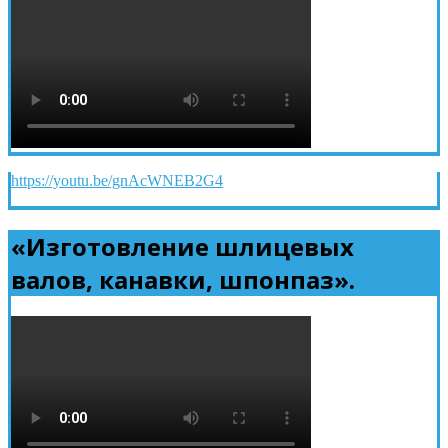
https://youtu.be/gnAcWNEB2G4
«Изготовление шлицевых
валов, канавки, шпонпаз».